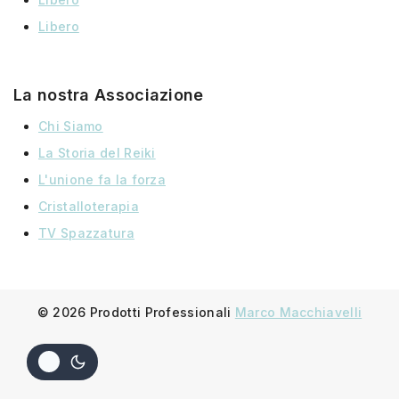
Libero
La nostra Associazione
Chi Siamo
La Storia
del
Reiki
L'unione fa la forza
Cristalloterapia
TV Spazzatura
© 2026 Prodotti Professionali
Marco Macchiavelli