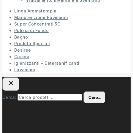
Trattamento Invernale e Svernanti
Linea Aromaterapia
Manutenzione Pavimenti
Super Concentrati 5C
Pulizia di Fondo
Bagno
Prodotti Speciali
Desiree
Cucina
Igienizzanti – Detersanificanti
Lavamani
Cerca:
Cerca