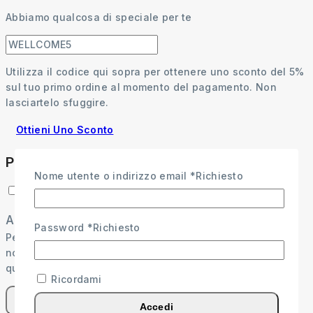
Abbiamo qualcosa di speciale per te
Utilizza il codice qui sopra per ottenere uno sconto del 5%
sul tuo primo ordine al momento del pagamento. Non
lasciartelo sfuggire.
Ottieni Uno Sconto
Prodotti Raccomandati
Nome utente o indirizzo email
*
Richiesto
Non mostrare più questo popup
Abbiamo a Cuore la tua Privacy
Password
*
Richiesto
Per offrirti un’esperienza di acquisto personalizzata, il
nostro sito utilizza i cookie. Continuando a utilizzare
questo sito, accetti i nostri
cookie policy.
Ricordami
Accetta I Cookie
Accedi