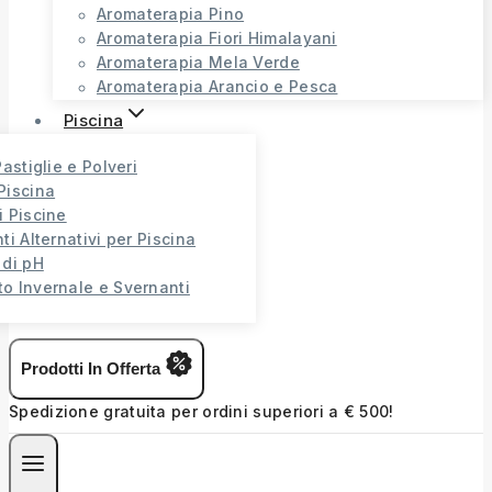
Aromaterapia Pino
Aromaterapia Fiori Himalayani
Aromaterapia Mela Verde
Aromaterapia Arancio e Pesca
Piscina
Pastiglie e Polveri
Piscina
i Piscine
ti Alternativi per Piscina
 di pH
o Invernale e Svernanti
Prodotti In Offerta
Spedizione gratuita per ordini superiori a € 500!