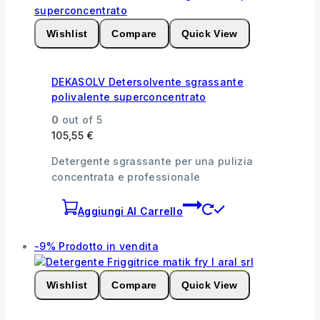
Wishlist
Compare
Quick View
DEKASOLV Detersolvente sgrassante
polivalente superconcentrato
0
out of 5
105,55
€
Detergente sgrassante per una pulizia
concentrata e professionale
Aggiungi Al Carrello
-9%
Prodotto in vendita
Wishlist
Compare
Quick View