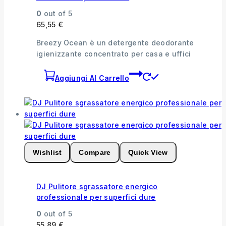
0
out of 5
65,55
€
Breezy Ocean è un detergente deodorante
igienizzante concentrato per casa e uffici
Aggiungi Al Carrello
Wishlist
Compare
Quick View
DJ Pulitore sgrassatore energico
professionale per superfici dure
0
out of 5
55,89
€