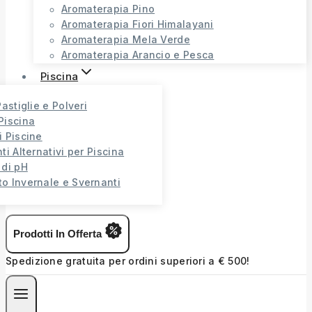
Aromaterapia Pino
Aromaterapia Fiori Himalayani
Aromaterapia Mela Verde
Aromaterapia Arancio e Pesca
Piscina
Pastiglie e Polveri
Piscina
i Piscine
ti Alternativi per Piscina
 di pH
o Invernale e Svernanti
Prodotti In Offerta
Spedizione gratuita per ordini superiori a € 500!