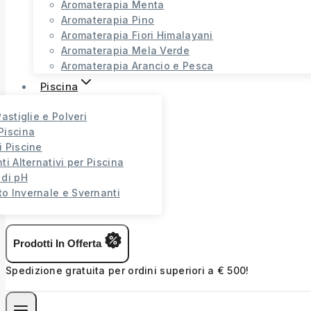
Aromaterapia Menta
Aromaterapia Pino
Aromaterapia Fiori Himalayani
Aromaterapia Mela Verde
Aromaterapia Arancio e Pesca
Piscina
Pastiglie e Polveri
Piscina
i Piscine
ti Alternativi per Piscina
 di pH
o Invernale e Svernanti
Prodotti In Offerta
Spedizione gratuita per ordini superiori a € 500!