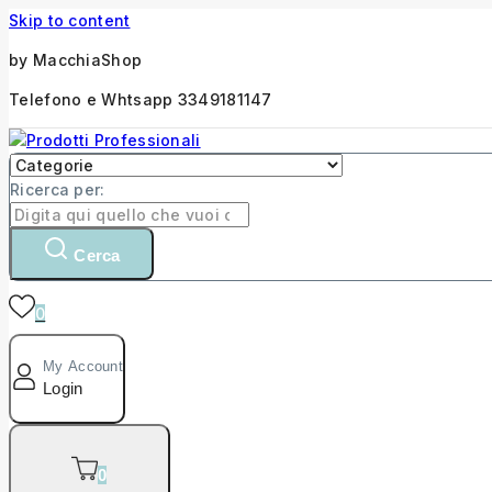
Skip to content
by MacchiaShop
Telefono e Whtsapp 3349181147
Ricerca per:
Cerca
0
My Account
Login
0