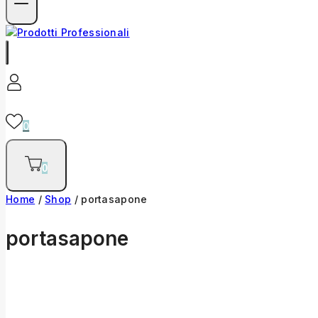
0
0
Home
/
Shop
/
portasapone
portasapone