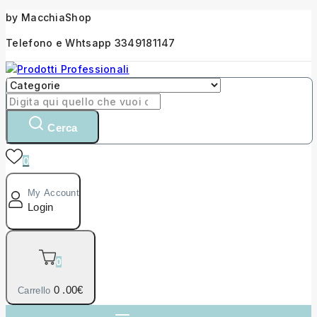
by MacchiaShop
Telefono e Whtsapp 3349181147
Cerca
0
My Account
Login
0
0
.00€
Carrello