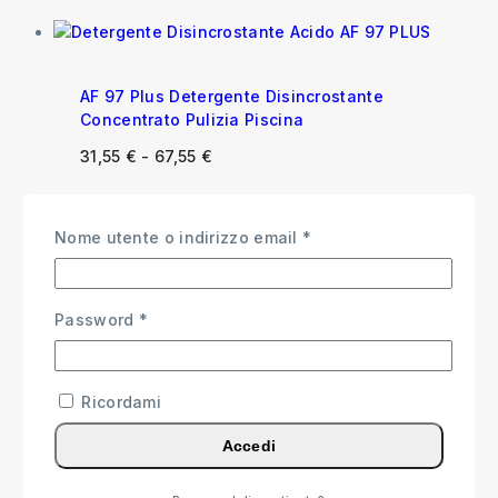
AF 97 Plus Detergente Disincrostante
Concentrato Pulizia Piscina
31,55
€
-
67,55
€
Nome utente o indirizzo email
*
Anfosan Detergente Igienizzante per
Pavimenti e Superfici con Profumo Balsamico
Password
*
15,99
€
Ricordami
Accedi
Floorquat Igienizzazione Piscine, Superfici
Dure e Pavimenti