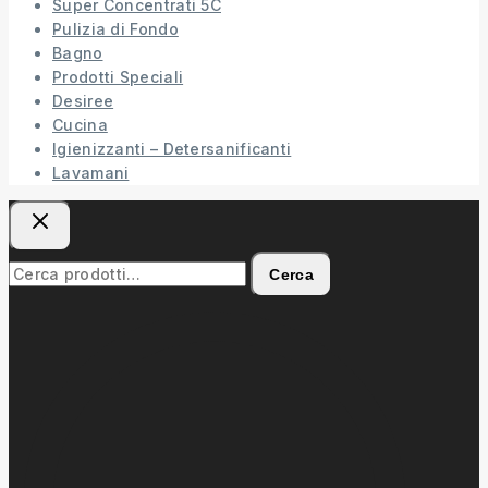
Super Concentrati 5C
Pulizia di Fondo
Bagno
Prodotti Speciali
Desiree
Cucina
Igienizzanti – Detersanificanti
Lavamani
Cerca