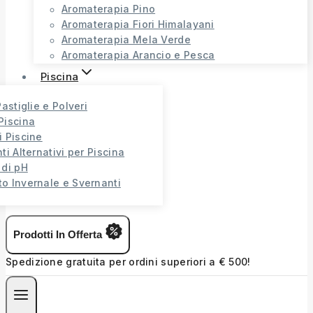
Aromaterapia Pino
Aromaterapia Fiori Himalayani
Aromaterapia Mela Verde
Aromaterapia Arancio e Pesca
Piscina
Pastiglie e Polveri
Piscina
i Piscine
ti Alternativi per Piscina
 di pH
o Invernale e Svernanti
Prodotti In Offerta
Spedizione gratuita per ordini superiori a € 500!