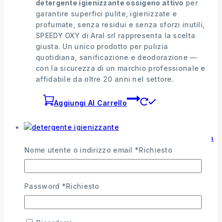
detergente igienizzante ossigeno attivo
per
garantire superfici pulite, igienizzate e
profumate, senza residui e senza sforzi inutili,
SPEEDY OXY di Aral srl rappresenta la scelta
giusta. Un unico prodotto per pulizia
quotidiana, sanificazione e deodorazione —
con la sicurezza di un marchio professionale e
affidabile da oltre 20 anni nel settore.
Aggiungi Al Carrello
Nome utente o indirizzo email
*
Richiesto
Wishlist
Compare
Quick View
Password
*
Richiesto
FORMIO Detergente Pavimenti Igienizzante a
base di sali quaternari d’ammonio