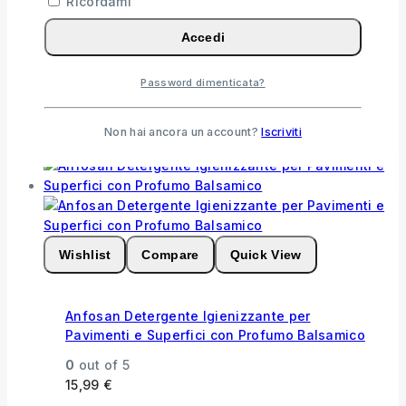
Ricordami
0
out of 5
61,55
€
Accedi
Ottimo lavapavimenti per igienizzare i tuoi
ambienti a prova di scarpe!
Password dimenticata?
Aggiungi Al Carrello
Non hai ancora un account?
Iscriviti
Wishlist
Compare
Quick View
Anfosan Detergente Igienizzante per
Pavimenti e Superfici con Profumo Balsamico
0
out of 5
15,99
€