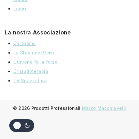
Libero
La nostra Associazione
Chi Siamo
La Storia
del
Reiki
L'unione fa la forza
Cristalloterapia
TV Spazzatura
© 2026 Prodotti Professionali
Marco Macchiavelli