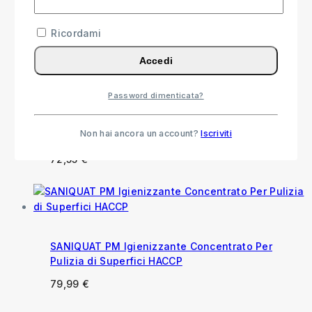
Pavimenti e Superfici con Profumo Balsamico
Ricordami
15,99
€
Accedi
Password dimenticata?
Floorquat Igienizzazione Piscine, Superfici
Dure e Pavimenti
Non hai ancora un account?
Iscriviti
57,55
€
-
72,55
€
Fascia di prezzo: da 57,55 € a
72,55 €
SANIQUAT PM Igienizzante Concentrato Per
Pulizia di Superfici HACCP
79,99
€