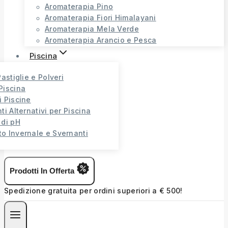
Aromaterapia Pino
Aromaterapia Fiori Himalayani
Aromaterapia Mela Verde
Aromaterapia Arancio e Pesca
Piscina
Pastiglie e Polveri
Piscina
i Piscine
ti Alternativi per Piscina
 di pH
o Invernale e Svernanti
Prodotti In Offerta
Spedizione gratuita per ordini superiori a € 500!