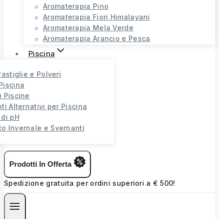
Aromaterapia Pino
Aromaterapia Fiori Himalayani
Aromaterapia Mela Verde
Aromaterapia Arancio e Pesca
Piscina
Pastiglie e Polveri
Piscina
i Piscine
ti Alternativi per Piscina
 di pH
o Invernale e Svernanti
Prodotti In Offerta
Spedizione gratuita per ordini superiori a € 500!