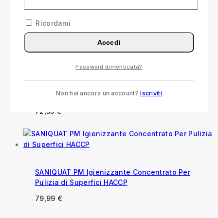
Pavimenti e Superfici con Profumo Balsamico
Ricordami
15,99
€
Accedi
Password dimenticata?
Floorquat Igienizzazione Piscine, Superfici
Dure e Pavimenti
Non hai ancora un account?
Iscriviti
57,55
€
-
72,55
€
Fascia di prezzo: da 57,55 € a
72,55 €
SANIQUAT PM Igienizzante Concentrato Per
Pulizia di Superfici HACCP
79,99
€