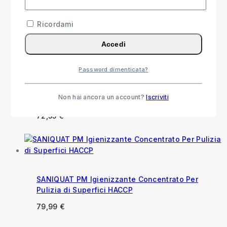
Pavimenti e Superfici con Profumo Balsamico
Ricordami
15,99
€
Accedi
Password dimenticata?
Floorquat Igienizzazione Piscine, Superfici
Dure e Pavimenti
Non hai ancora un account?
Iscriviti
57,55
€
-
72,55
€
Fascia di prezzo: da 57,55 € a
72,55 €
SANIQUAT PM Igienizzante Concentrato Per
Pulizia di Superfici HACCP
79,99
€