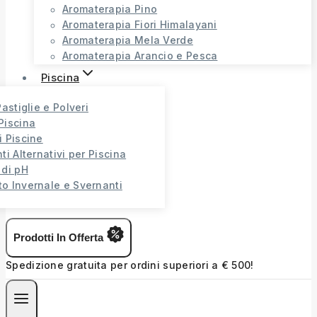
Aromaterapia Pino
Aromaterapia Fiori Himalayani
Aromaterapia Mela Verde
Aromaterapia Arancio e Pesca
Piscina
Pastiglie e Polveri
Piscina
i Piscine
ti Alternativi per Piscina
 di pH
o Invernale e Svernanti
Prodotti In Offerta
Spedizione gratuita per ordini superiori a € 500!