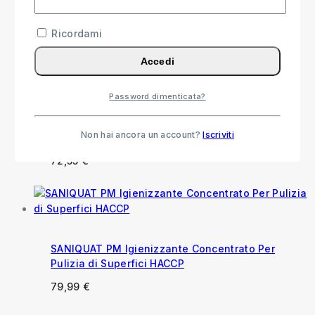
Pavimenti e Superfici con Profumo Balsamico
Ricordami
15,99
€
Accedi
Password dimenticata?
Floorquat Igienizzazione Piscine, Superfici
Dure e Pavimenti
Non hai ancora un account?
Iscriviti
57,55
€
-
72,55
€
Fascia di prezzo: da 57,55 € a
72,55 €
SANIQUAT PM Igienizzante Concentrato Per
Pulizia di Superfici HACCP
79,99
€