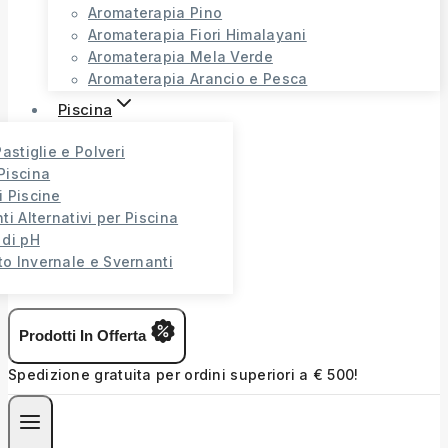
Aromaterapia Pino
Aromaterapia Fiori Himalayani
Aromaterapia Mela Verde
Aromaterapia Arancio e Pesca
Piscina
Pastiglie e Polveri
Piscina
i Piscine
ti Alternativi per Piscina
 di pH
o Invernale e Svernanti
Prodotti In Offerta
Spedizione gratuita per ordini superiori a € 500!