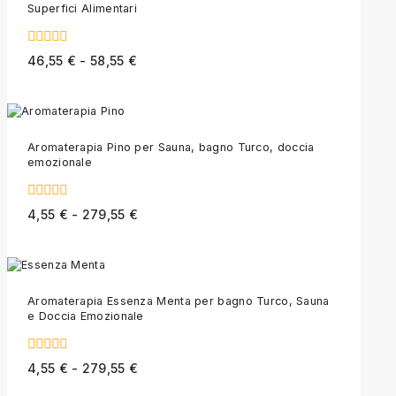
Superfici Alimentari
0
46,55
€
-
58,55
€
out
of
5
Aromaterapia Pino per Sauna, bagno Turco, doccia
emozionale
0
4,55
€
-
279,55
€
out
of
5
Aromaterapia Essenza Menta per bagno Turco, Sauna
e Doccia Emozionale
0
4,55
€
-
279,55
€
out
of