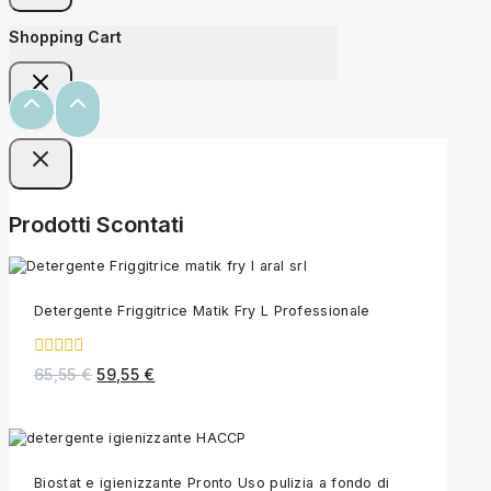
Shopping Cart
Prodotti Scontati
Detergente Friggitrice Matik Fry L Professionale
0
65,55
€
59,55
€
out
of
5
Biostat e igienizzante Pronto Uso pulizia a fondo di