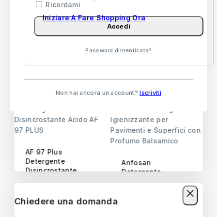
Ricordami
Iniziare A Fare Shopping Ora
Accedi
Sanisoap Sapone
Detergente Pronto
in Gel per Mani
Uso SANILUX
Professionale
Spruzzino 750 ml
Password dimenticata?
Igienizzante Pronto
4,75
€
-
51,55
€
Uso
17,55
€
-
65,55
€
Non hai ancora un account?
Iscriviti
AF 97 Plus
Detergente
Anfosan
Disincrostante
Detergente
Concentrato Pulizia
Igienizzante per
Piscina
Pavimenti e
Superfici con
Chiedere una domanda
31,55
€
-
67,55
€
Profumo Balsamico