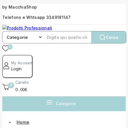
by MacchiaShop
Telefono e Whtsapp 3349181147
Cerca
0
My Account
Login
Carrello
0
0
.00€
Categorie
Home