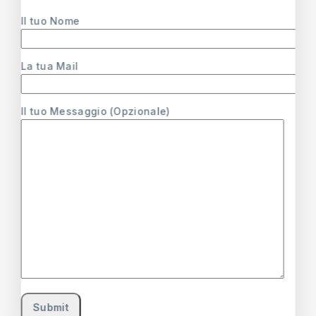
15,99
€
Il tuo Nome
La tua Mail
Il tuo Messaggio (Opzionale)
Floorquat
SANIQUAT PM
Igienizzazione
Igienizzante
Piscine, Superfici
Concentrato Per
Dure e Pavimenti
Pulizia di Superfici
HACCP
57,55
€
-
72,55
€
79,99
€