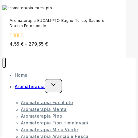
5
Aromaterapia EUCALIPTO Bagno Turco, Saune e
Doccia Emozionale
0
4,55
€
-
279,55
€
out
of
5
Home
Aromaterapia
Aromaterapia Eucalipto
Aromaterapia Menta
Aromaterapia Pino
Aromaterapia Fiori Himalayani
Aromaterapia Mela Verde
Aromaterapia Arancio e Pesca