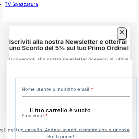
TV Spazzatura
© 2026 Prodotti Professionali
Marco Macchiavelli
Iscriviti alla nostra Newsletter e otterrai
uno Sconto del 5% sul tuo Primo Ordine!
Iscrivendoti alla nostra newsletter riceverai gli ultimi
aggiornamenti sui prodotti e sulle offerte migliori.
Aspetta! prima di andare...
Abbiamo qualcosa di speciale per te
Nome utente o indirizzo email
*
Utilizza il codice qui sopra per ottenere uno sconto
del 5% sul tuo primo ordine al momento del
Non mostrare più questo popup
pagamento. Non lasciartelo sfuggire.
Il tuo carrello è vuoto
Password
*
Ottieni Uno Sconto
Prodotti Raccomandati
coli nel tuo carrello. Andare avanti, riempire con qualcosa
che ti piace!