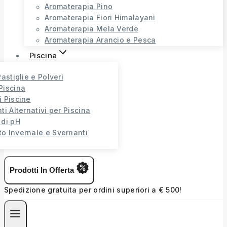
Aromaterapia Pino
Aromaterapia Fiori Himalayani
Aromaterapia Mela Verde
Aromaterapia Arancio e Pesca
Piscina
Pastiglie e Polveri
Piscina
i Piscine
ti Alternativi per Piscina
 di pH
o Invernale e Svernanti
Prodotti In Offerta
Spedizione gratuita per ordini superiori a € 500!