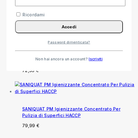
Pavimenti e Superfici con Profumo Balsamico
Ricordami
15,99
€
Accedi
Password dimenticata?
Floorquat Igienizzazione Piscine, Superfici
Dure e Pavimenti
Non hai ancora un account?
Iscriviti
57,55
€
-
72,55
€
Fascia di prezzo: da 57,55 € a
72,55 €
SANIQUAT PM Igienizzante Concentrato Per
Pulizia di Superfici HACCP
79,99
€