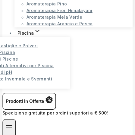
Aromaterapia Pino
Aromaterapia Fiori Himalayani
Aromaterapia Mela Verde
Aromaterapia Arancio e Pesca
Piscina
Pastiglie e Polveri
Piscina
i Piscine
ti Alternativi per Piscina
 di pH
o Invernale e Svernanti
Prodotti In Offerta
Spedizione gratuita per ordini superiori a € 500!