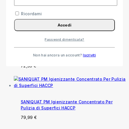
Pavimenti e Superfici con Profumo Balsamico
Ricordami
15,99
€
Accedi
Password dimenticata?
Floorquat Igienizzazione Piscine, Superfici
Dure e Pavimenti
Non hai ancora un account?
Iscriviti
57,55
€
-
72,55
€
Fascia di prezzo: da 57,55 € a
72,55 €
SANIQUAT PM Igienizzante Concentrato Per
Pulizia di Superfici HACCP
79,99
€