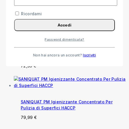
Pavimenti e Superfici con Profumo Balsamico
Ricordami
15,99
€
Accedi
Password dimenticata?
Floorquat Igienizzazione Piscine, Superfici
Dure e Pavimenti
Non hai ancora un account?
Iscriviti
57,55
€
-
72,55
€
Fascia di prezzo: da 57,55 € a
72,55 €
SANIQUAT PM Igienizzante Concentrato Per
Pulizia di Superfici HACCP
79,99
€