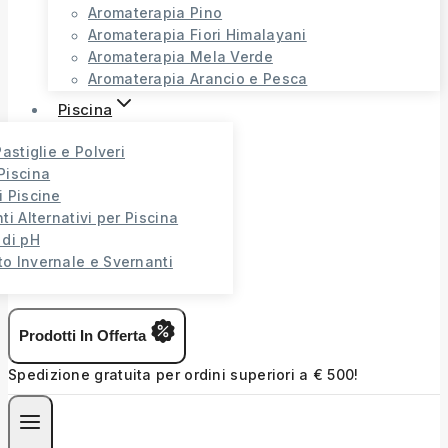
Aromaterapia Pino
Aromaterapia Fiori Himalayani
Aromaterapia Mela Verde
Aromaterapia Arancio e Pesca
Piscina
Pastiglie e Polveri
Piscina
i Piscine
ti Alternativi per Piscina
 di pH
o Invernale e Svernanti
Prodotti In Offerta
Spedizione gratuita per ordini superiori a € 500!