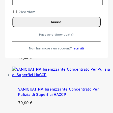
Pavimenti e Superfici con Profumo Balsamico
Ricordami
15,99
€
Accedi
Password dimenticata?
Floorquat Igienizzazione Piscine, Superfici
Dure e Pavimenti
Non hai ancora un account?
Iscriviti
57,55
€
-
72,55
€
Fascia di prezzo: da 57,55 € a
72,55 €
SANIQUAT PM Igienizzante Concentrato Per
Pulizia di Superfici HACCP
79,99
€