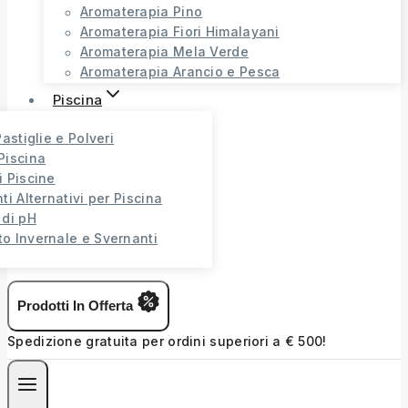
Aromaterapia Pino
Aromaterapia Fiori Himalayani
Aromaterapia Mela Verde
Aromaterapia Arancio e Pesca
Piscina
Pastiglie e Polveri
Piscina
i Piscine
ti Alternativi per Piscina
 di pH
o Invernale e Svernanti
Prodotti In Offerta
Spedizione gratuita per ordini superiori a € 500!