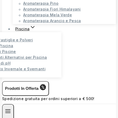
Aromaterapia Pino
Aromaterapia Fiori Himalayani
Aromaterapia Mela Verde
Aromaterapia Arancio e Pesca
Piscina
Pastiglie e Polveri
Piscina
i Piscine
ti Alternativi per Piscina
 di pH
o Invernale e Svernanti
Prodotti In Offerta
Spedizione gratuita per ordini superiori a € 500!