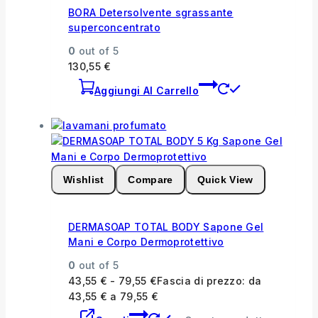
BORA Detersolvente sgrassante
superconcentrato
0
out of 5
130,55
€
Aggiungi Al Carrello
Wishlist
Compare
Quick View
DERMASOAP TOTAL BODY Sapone Gel
Mani e Corpo Dermoprotettivo
0
out of 5
43,55
€
-
79,55
€
Fascia di prezzo: da
43,55 € a 79,55 €