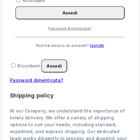
Ricordami
Accedi
Login
Password dimenticata?
Nome utente o indirizzo email
*
Richiesto
Non hai ancora un account?
Iscriviti
Password
*
Richiesto
Ricordami
Accedi
Password dimenticata?
Shipping policy
At our Company, we understand the importance of
timely delivery. We offer a variety of shipping
options to suit your needs, including standard,
expedited, and express shipping. Our dedicated
team works diligently to process and dispatch your