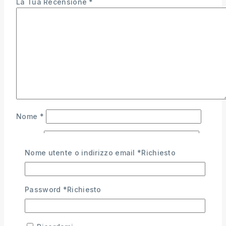
La Tua Recensione
*
Nome
*
Email
*
Nome utente o indirizzo email
*
Richiesto
Salva il mio nome, email e sito web in questo
browser per la prossima volta che commento.
Password
*
Richiesto
×