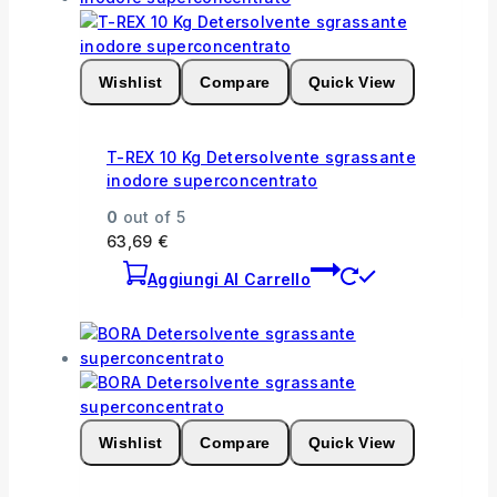
Wishlist
Compare
Quick View
T-REX 10 Kg Detersolvente sgrassante
inodore superconcentrato
0
out of 5
63,69
€
Aggiungi Al Carrello
Wishlist
Compare
Quick View