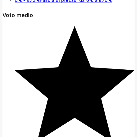
0
€
-
870
€
Fascia di prezzo: da 0 € a 870 €
Voto medio