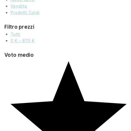
Vendita
Prodotti Caldi
Filtro prezzi
Tutti
0
€
-
870
€
Voto medio