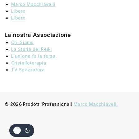
Marco Macchiavelli
Libero
Libero
La nostra Associazione
Chi Siamo
La Storia
del
Reiki
L'unione fa la forza
Cristalloterapia
TV Spazzatura
© 2026 Prodotti Professionali
Marco Macchiavelli