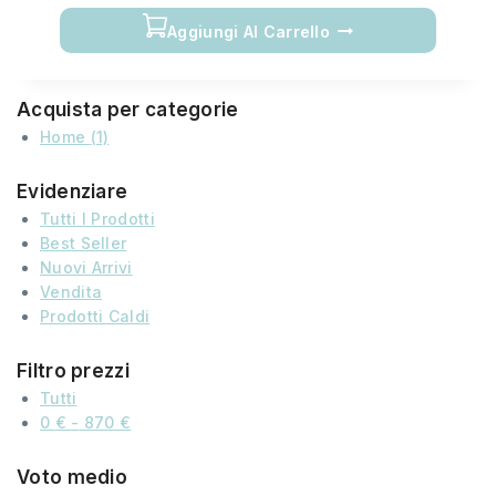
of
Aggiungi Al Carrello
5
Acquista per categorie
Home
(1)
Evidenziare
Tutti I Prodotti
Best Seller
Nuovi Arrivi
Vendita
Prodotti Caldi
Filtro prezzi
Tutti
0
€
-
870
€
Voto medio