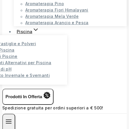
Aromaterapia Pino
Aromaterapia Fiori Himalayani
Aromaterapia Mela Verde
Aromaterapia Arancio e Pesca
Piscina
Pastiglie e Polveri
Piscina
i Piscine
ti Alternativi per Piscina
 di pH
o Invernale e Svernanti
Prodotti In Offerta
Spedizione gratuita per ordini superiori a € 500!