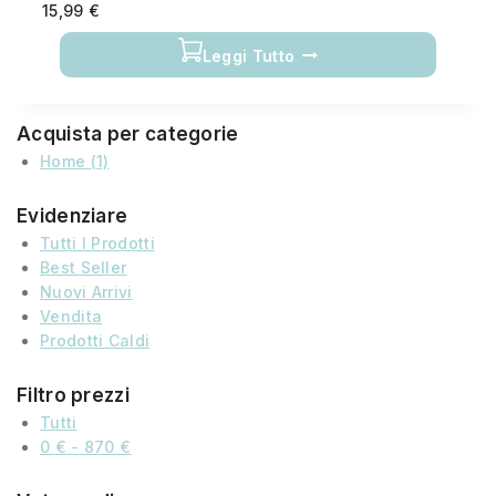
0
15,99
€
out
of
Leggi Tutto
5
Acquista per categorie
Home
(1)
Evidenziare
Tutti I Prodotti
Best Seller
Nuovi Arrivi
Vendita
Prodotti Caldi
Filtro prezzi
Tutti
0
€
-
870
€