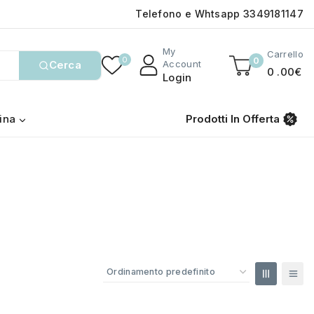
Telefono e Whtsapp 3349181147
My
Carrello
0
0
Cerca
Account
0
.00€
Login
ina
Prodotti In Offerta