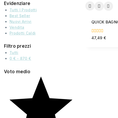
Evidenziare
Tutti I Prodotti
Best Seller
Nuovi Arrivi
QUICK BAGNO 
Vendita
Prodotti Caldi
0
47,49
€
out
of
Filtro prezzi
5
Tutti
0
€
-
870
€
Voto medio