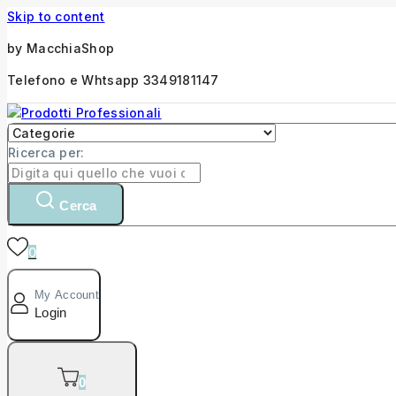
Skip to content
by MacchiaShop
Telefono e Whtsapp 3349181147
Ricerca per:
Cerca
0
My Account
Login
0