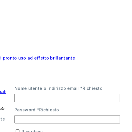
Nome utente o indirizzo email
*
Richiesto
: La Soluzione Brillante per Vetri Perfetti
,55 €
Password
*
Richiesto
ad effetto brillantante specifico per vetri e cristalli.
Ricordami