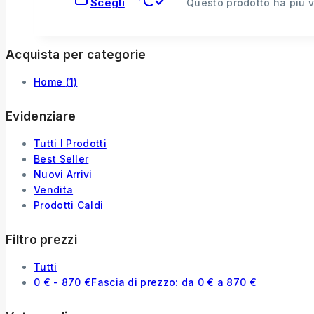
Scegli
Questo prodotto ha più v
Acquista per categorie
Home
(1)
Evidenziare
Tutti I Prodotti
Best Seller
Nuovi Arrivi
Vendita
Prodotti Caldi
Filtro prezzi
Tutti
0
€
-
870
€
Fascia di prezzo: da 0 € a 870 €