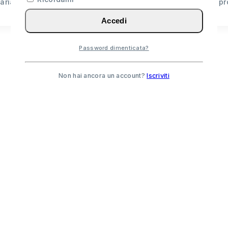
arianti. Le opzioni possono essere scelte nella pagina del pr
Accedi
Password dimenticata?
Non hai ancora un account?
Iscriviti