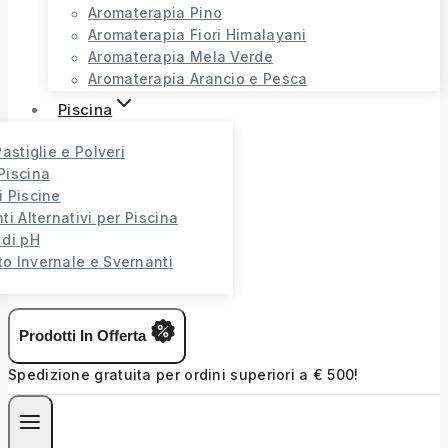
Aromaterapia Pino
Aromaterapia Fiori Himalayani
Aromaterapia Mela Verde
Aromaterapia Arancio e Pesca
Piscina
Pastiglie e Polveri
Piscina
i Piscine
ti Alternativi per Piscina
 di pH
o Invernale e Svernanti
Prodotti In Offerta
Spedizione gratuita per ordini superiori a € 500!