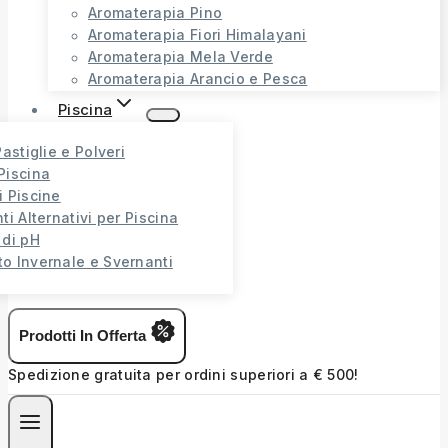
Aromaterapia Pino
Aromaterapia Fiori Himalayani
Aromaterapia Mela Verde
Aromaterapia Arancio e Pesca
Piscina
Pastiglie e Polveri
Piscina
i Piscine
ti Alternativi per Piscina
 di pH
o Invernale e Svernanti
Prodotti In Offerta
Spedizione gratuita per ordini superiori a € 500!