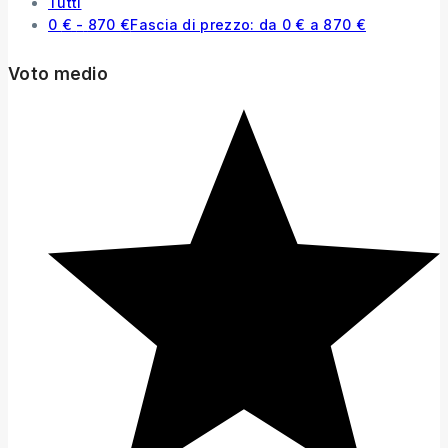
Tutti
0
€
-
870
€
Fascia di prezzo: da 0 € a 870 €
Voto medio