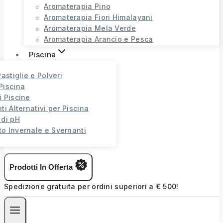
Aromaterapia Pino
Aromaterapia Fiori Himalayani
Aromaterapia Mela Verde
Aromaterapia Arancio e Pesca
Piscina
Pastiglie e Polveri
Piscina
i Piscine
ti Alternativi per Piscina
 di pH
o Invernale e Svernanti
Prodotti In Offerta
Spedizione gratuita per ordini superiori a € 500!