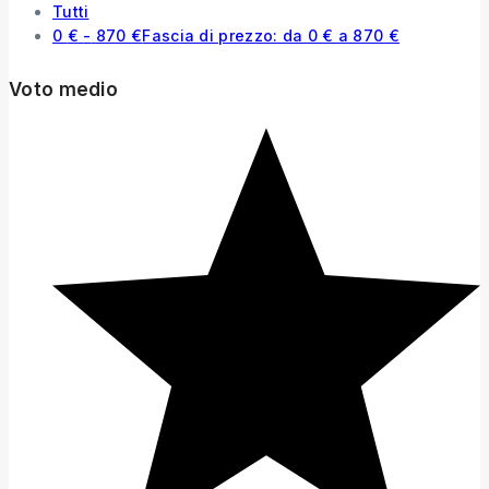
Tutti
0
€
-
870
€
Fascia di prezzo: da 0 € a 870 €
Voto medio