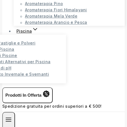
Aromaterapia Pino
Aromaterapia Fiori Himalayani
Aromaterapia Mela Verde
Aromaterapia Arancio e Pesca
Piscina
Pastiglie e Polveri
Piscina
i Piscine
ti Alternativi per Piscina
 di pH
o Invernale e Svernanti
Prodotti In Offerta
Spedizione gratuita per ordini superiori a € 500!