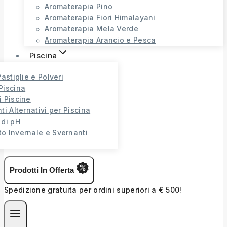
Aromaterapia Pino
Aromaterapia Fiori Himalayani
Aromaterapia Mela Verde
Aromaterapia Arancio e Pesca
Piscina
Pastiglie e Polveri
Piscina
i Piscine
ti Alternativi per Piscina
 di pH
o Invernale e Svernanti
Prodotti In Offerta
Spedizione gratuita per ordini superiori a € 500!