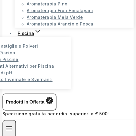
Aromaterapia Pino
Aromaterapia Fiori Himalayani
Aromaterapia Mela Verde
Aromaterapia Arancio e Pesca
Piscina
Pastiglie e Polveri
Piscina
i Piscine
ti Alternativi per Piscina
 di pH
o Invernale e Svernanti
Prodotti In Offerta
Spedizione gratuita per ordini superiori a € 500!