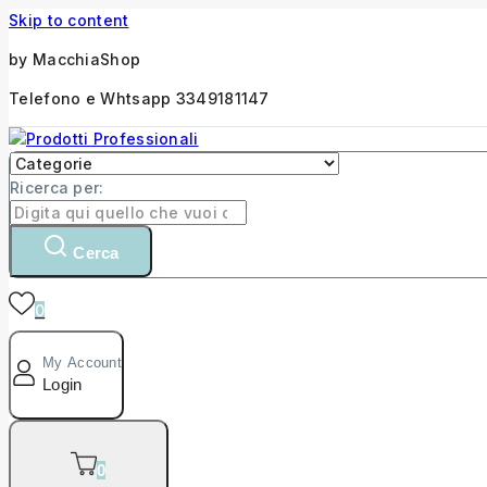
Skip to content
by MacchiaShop
Telefono e Whtsapp 3349181147
Ricerca per:
Cerca
0
My Account
Login
0