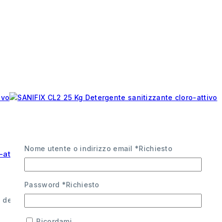
Nome utente o indirizzo email
*
Richiesto
-attivo
Password
*
Richiesto
delle superfici e impianti industriali
Ricordami