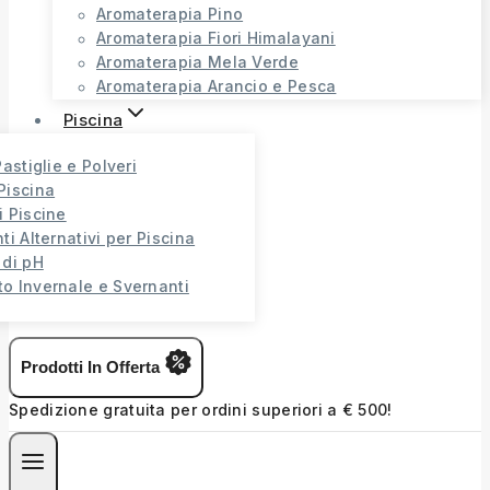
Aromaterapia Pino
Aromaterapia Fiori Himalayani
Aromaterapia Mela Verde
Aromaterapia Arancio e Pesca
Piscina
Pastiglie e Polveri
Piscina
i Piscine
ti Alternativi per Piscina
 di pH
o Invernale e Svernanti
Prodotti In Offerta
Spedizione gratuita per ordini superiori a € 500!