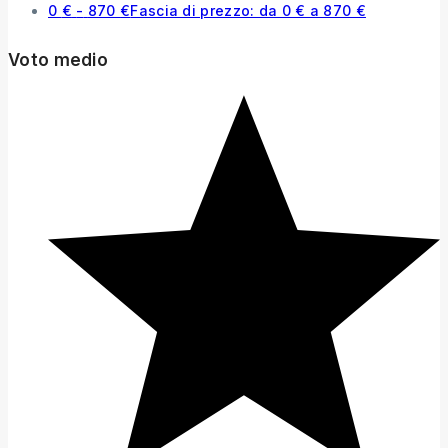
0
€
-
870
€
Fascia di prezzo: da 0 € a 870 €
Voto medio