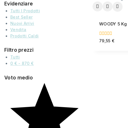
Evidenziare
Tutti I Prodotti
Best Seller
Nuovi Arrivi
WOODY 5 Kg L
Vendita
Prodotti Caldi
0
79,55
€
out
of
Filtro prezzi
5
Tutti
0
€
-
870
€
Voto medio