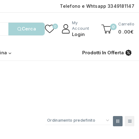
Telefono e Whtsapp 3349181147
My
Carrello
0
0
Cerca
Account
0
.00€
Login
ina
Prodotti In Offerta