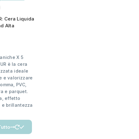
 Cera Liquida
ad Alta
taniche X 5
UR è la cera
izzata ideale
e e valorizzare
gomma, PVC,
ra e parquet.
a, effetto
 e brillantezza
Tutto