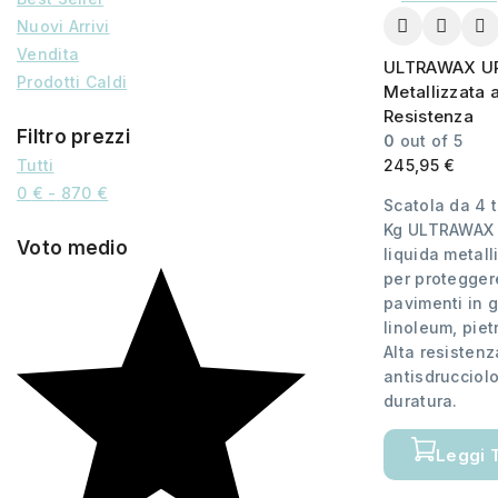
Nuovi Arrivi
Vendita
ULTRAWAX UR:
Prodotti Caldi
Metallizzata 
Resistenza
Filtro prezzi
0
out of 5
245,95
€
Tutti
0
€
-
870
€
Scatola da 4 
Kg ULTRAWAX 
Voto medio
liquida metall
per protegger
pavimenti in 
linoleum, piet
Alta resistenz
antisdrucciolo
duratura.
Leggi 