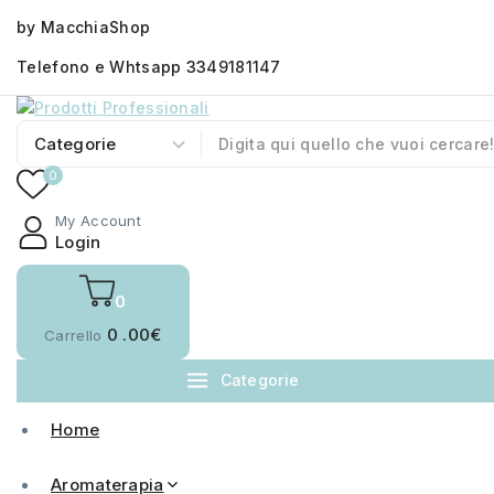
by MacchiaShop
Telefono e Whtsapp 3349181147
0
My Account
Login
0
0
.00€
Carrello
Categorie
Home
Aromaterapia