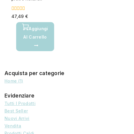
0
47,49
€
out
of
Aggiungi
5
Al Carrello
Acquista per categorie
Home
(1)
Evidenziare
Tutti I Prodotti
Best Seller
Nuovi Arrivi
Vendita
Prodotti Caldi