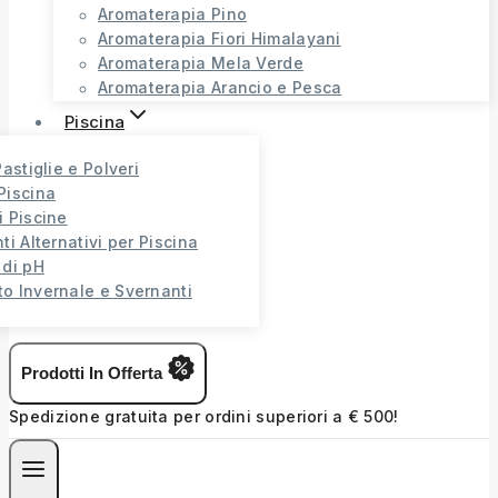
Aromaterapia Pino
Aromaterapia Fiori Himalayani
Aromaterapia Mela Verde
Aromaterapia Arancio e Pesca
Piscina
Pastiglie e Polveri
Piscina
i Piscine
ti Alternativi per Piscina
 di pH
o Invernale e Svernanti
Prodotti In Offerta
Spedizione gratuita per ordini superiori a € 500!