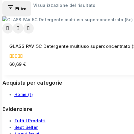
Visualizzazione del risultato
Filtro
GLASS PAV 5C Detergente multiuso superconcentrato (
0
60,69
€
out
of
5
Acquista per categorie
Home
(1)
Evidenziare
Tutti I Prodotti
Best Seller
Nuovi Arrivi