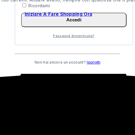
Ricordami
Iniziare A Fare Shopping Ora
Accedi
Password dimenticata?
Non hai ancora un account?
Iscriviti