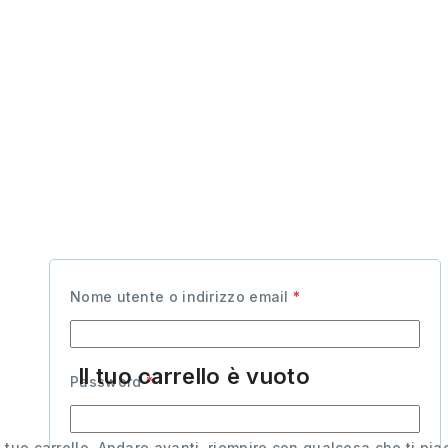
Nome utente o indirizzo email
*
Il tuo carrello è vuoto
Password
*
el tuo carrello. Andare avanti, riempire con qualcosa che ti pia